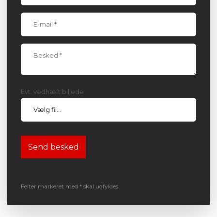
Evt. vedhæft billede
Felter markeret med * skal udfyldes.​